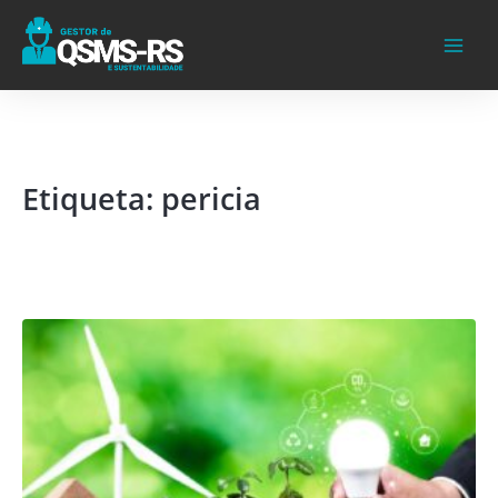
Ir
para
o
conteúdo
Etiqueta: pericia