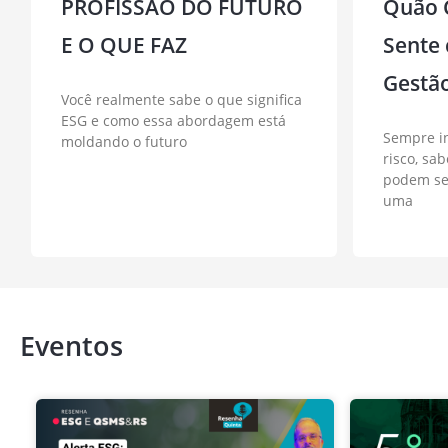
PROFISSÃO DO FUTURO
Quão C
E O QUE FAZ
Sente
Gestã
Você realmente sabe o que significa
ESG e como essa abordagem está
Sempre in
moldando o futuro
risco, sa
podem ser
uma
Eventos