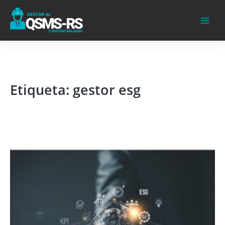
Ir
para
o
conteúdo
Etiqueta: gestor esg