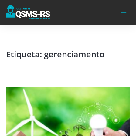
Ir
para
o
conteúdo
Etiqueta: gerenciamento