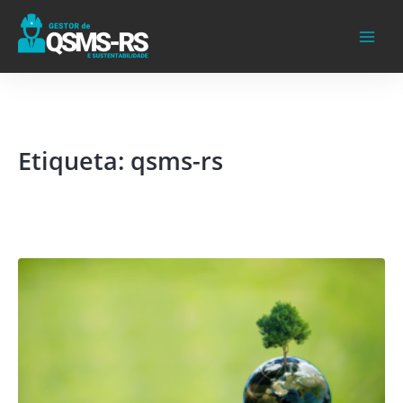
Ir
para
o
conteúdo
Etiqueta: qsms-rs