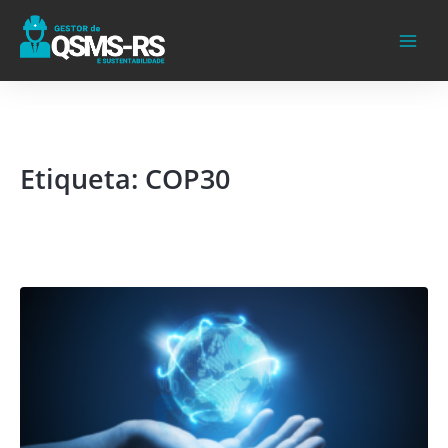
Ir
para
o
conteúdo
Etiqueta: COP30