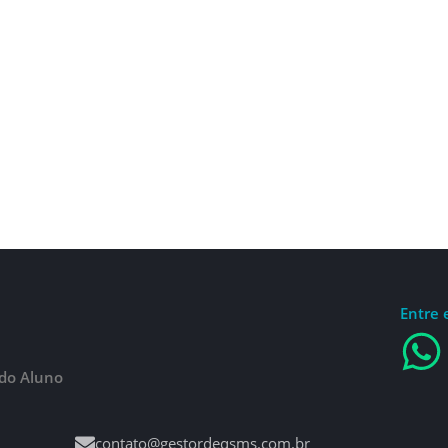
Entre 
 do Aluno
contato@gestordeqsms.com.br