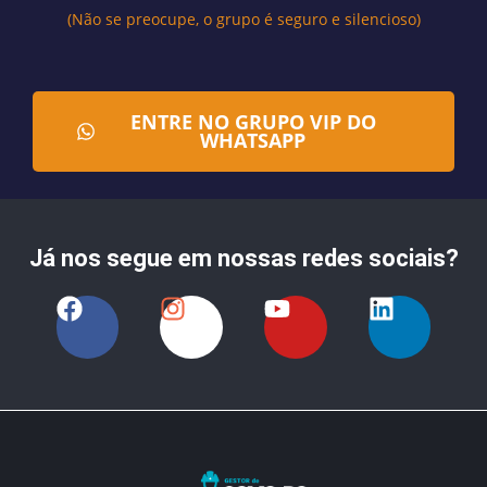
(Não se preocupe, o grupo é seguro e silencioso)
ENTRE NO GRUPO VIP DO
WHATSAPP
Já nos segue em nossas redes sociais?
F
I
Y
L
a
n
o
i
c
s
u
n
e
t
t
k
b
a
u
e
o
g
b
d
o
r
e
i