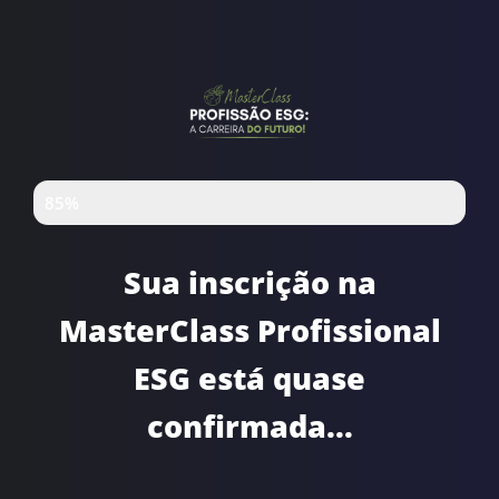
VOCÊ ESTÁ QUASE LÁ...
85%
Sua inscrição na
MasterClass Profissional
ESG está quase
confirmada...